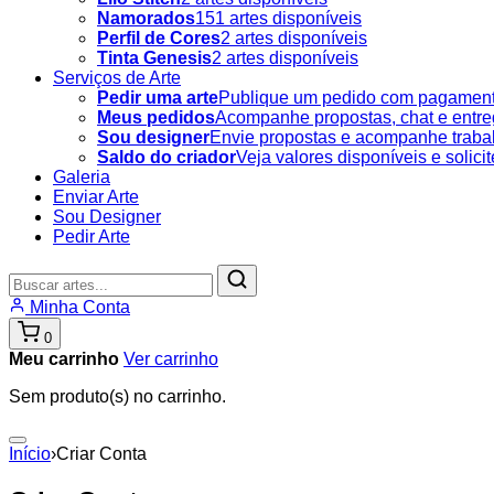
Namorados
151 artes disponíveis
Perfil de Cores
2 artes disponíveis
Tinta Genesis
2 artes disponíveis
Serviços de Arte
Pedir uma arte
Publique um pedido com pagament
Meus pedidos
Acompanhe propostas, chat e entre
Sou designer
Envie propostas e acompanhe traba
Saldo do criador
Veja valores disponíveis e solici
Galeria
Enviar Arte
Sou Designer
Pedir Arte
Buscar
produtos
Minha Conta
0
Meu carrinho
Ver carrinho
Sem produto(s) no carrinho.
Início
›
Criar Conta