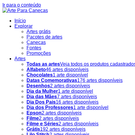
Ir para o conteúdo
Início
Explorar
Artes grátis
Pacotes de artes
Canecas
Fontes
Promoções
Artes
Todas as artes
Veja todos os produtos cadastrado
Alfabeto
46 artes disponíveis
Chocolates
1 arte disponível
Datas Comemorativas
176 artes disponíveis
Desenhos
2 artes disponíveis
Dia da Mulher
1 arte disponível
Dia das Mães
7 artes disponíveis
Dia Dos Pais
16 artes disponíveis
Dia dos Professores
1 arte disponível
Epson
2 artes disponíveis
Filme
2 artes disponíveis
Filme e Séries
2 artes disponíveis
Grátis
192 artes disponíveis
Lilo Stitch
2 artes disponíveis