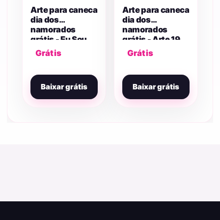
Arte para caneca
Arte para caneca
dia dos
dia dos
namorados
namorados
grátis - Eu Sou
grátis - Arte 19
Seu Pudim
Grátis
Grátis
Baixar grátis
Baixar grátis