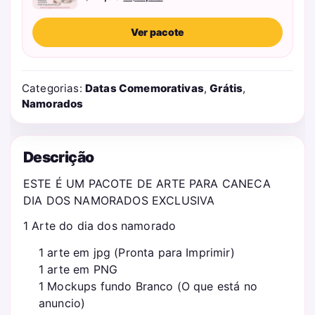
preço
preço
original
atual
Ver pacote
era:
é:
R$ 27,90.
R$ 9,90.
Categorias:
Datas Comemorativas
,
Grátis
,
Namorados
Descrição
ESTE É UM PACOTE DE ARTE PARA CANECA
DIA DOS NAMORADOS EXCLUSIVA
1 Arte do dia dos namorado
1 arte em jpg (Pronta para Imprimir)
1 arte em PNG
1 Mockups fundo Branco (O que está no
anuncio)