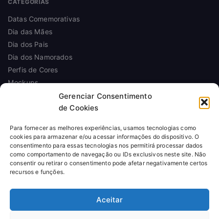
CATEGORIAS
Datas Comemorativas
Dia das Mães
Dia dos Pais
Dia dos Namorados
Perfis de Cores
Mockups
Gerenciar Consentimento
de Cookies
INFORMAÇÕES
Para fornecer as melhores experiências, usamos tecnologias como
Sobre
cookies para armazenar e/ou acessar informações do dispositivo. O
Contato
consentimento para essas tecnologias nos permitirá processar dados
Política de Privacidade
como comportamento de navegação ou IDs exclusivos neste site. Não
consentir ou retirar o consentimento pode afetar negativamente certos
Política de Cookies
recursos e funções.
Termos de Uso
Licença de Uso
Aceitar
Reembolso