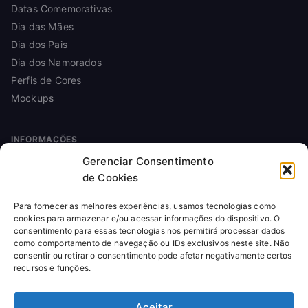
Datas Comemorativas
Dia das Mães
Dia dos Pais
Dia dos Namorados
Perfis de Cores
Mockups
INFORMAÇÕES
Gerenciar Consentimento
Sobre
de Cookies
Contato
Política de Privacidade
Para fornecer as melhores experiências, usamos tecnologias como
Política de Cookies
cookies para armazenar e/ou acessar informações do dispositivo. O
consentimento para essas tecnologias nos permitirá processar dados
Termos de Uso
como comportamento de navegação ou IDs exclusivos neste site. Não
Licença de Uso
consentir ou retirar o consentimento pode afetar negativamente certos
recursos e funções.
Reembolso
Aceitar