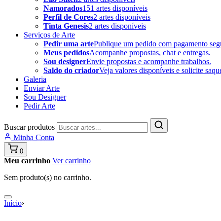
Namorados
151 artes disponíveis
Perfil de Cores
2 artes disponíveis
Tinta Genesis
2 artes disponíveis
Serviços de Arte
Pedir uma arte
Publique um pedido com pagamento seg
Meus pedidos
Acompanhe propostas, chat e entregas.
Sou designer
Envie propostas e acompanhe trabalhos.
Saldo do criador
Veja valores disponíveis e solicite saqu
Galeria
Enviar Arte
Sou Designer
Pedir Arte
Buscar produtos
Minha Conta
0
Meu carrinho
Ver carrinho
Sem produto(s) no carrinho.
Início
›