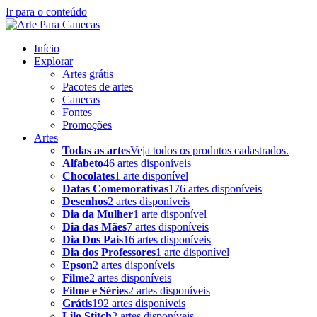
Ir para o conteúdo
Início
Explorar
Artes grátis
Pacotes de artes
Canecas
Fontes
Promoções
Artes
Todas as artes
Veja todos os produtos cadastrados.
Alfabeto
46 artes disponíveis
Chocolates
1 arte disponível
Datas Comemorativas
176 artes disponíveis
Desenhos
2 artes disponíveis
Dia da Mulher
1 arte disponível
Dia das Mães
7 artes disponíveis
Dia Dos Pais
16 artes disponíveis
Dia dos Professores
1 arte disponível
Epson
2 artes disponíveis
Filme
2 artes disponíveis
Filme e Séries
2 artes disponíveis
Grátis
192 artes disponíveis
Lilo Stitch
2 artes disponíveis