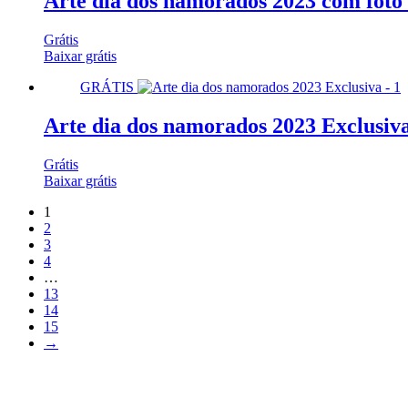
Arte dia dos namorados 2023 com foto 
Grátis
Baixar grátis
GRÁTIS
Arte dia dos namorados 2023 Exclusiva
Grátis
Baixar grátis
1
2
3
4
…
13
14
15
→