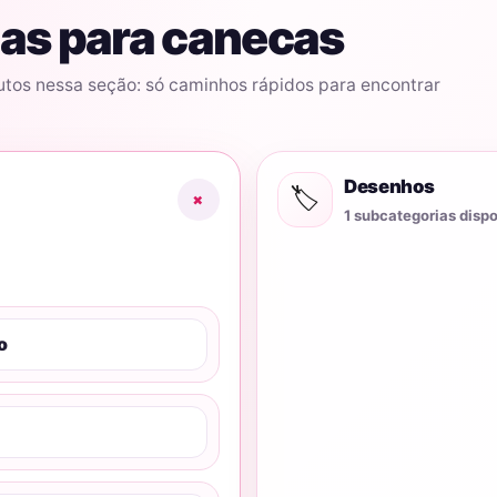
as para canecas
utos nessa seção: só caminhos rápidos para encontrar
Desenhos
🏷️
+
1 subcategorias disp
o