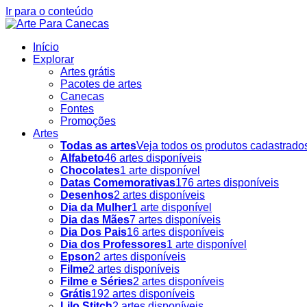
Ir para o conteúdo
Início
Explorar
Artes grátis
Pacotes de artes
Canecas
Fontes
Promoções
Artes
Todas as artes
Veja todos os produtos cadastrado
Alfabeto
46 artes disponíveis
Chocolates
1 arte disponível
Datas Comemorativas
176 artes disponíveis
Desenhos
2 artes disponíveis
Dia da Mulher
1 arte disponível
Dia das Mães
7 artes disponíveis
Dia Dos Pais
16 artes disponíveis
Dia dos Professores
1 arte disponível
Epson
2 artes disponíveis
Filme
2 artes disponíveis
Filme e Séries
2 artes disponíveis
Grátis
192 artes disponíveis
Lilo Stitch
2 artes disponíveis