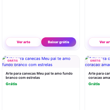
Ver arte
Baixar grátis
Ver ar
GRÁTIS
GRÁTIS
Arte para canecas Meu pai te amo fundo
Arte para ca
branco com estrelas
coracao ama
Grátis
Grátis