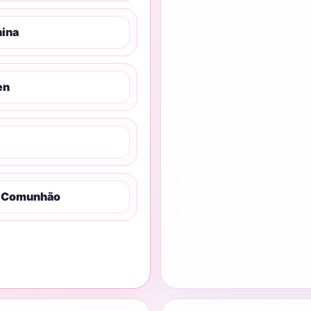
nina
en
a Comunhão