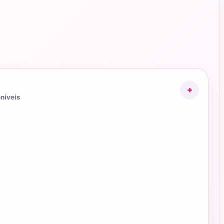
+
oníveis