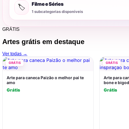
Filme e Séries
🏷️
1 subcategorias disponíveis
GRÁTIS
Artes grátis em destaque
Ver todas →
GRÁTIS
GRÁTIS
Arte para caneca Paizão o melhor pai te
Arte para can
amo
bone e bigod
Grátis
Grátis