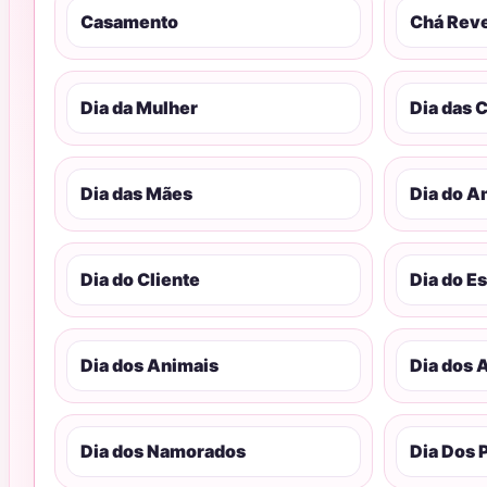
Casamento
Chá Rev
Dia da Mulher
Dia das 
Dia das Mães
Dia do A
Dia do Cliente
Dia do E
Dia dos Animais
Dia dos 
Dia dos Namorados
Dia Dos 