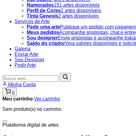
Namorados
151 artes disponíveis
Perfil de Cores
2 artes disponíveis
Tinta Genesis
2 artes disponíveis
Serviços de Arte
Pedir uma arte
Publique um pedido com pagament
Meus pedidos
Acompanhe propostas, chat e entre
Sou designer
Envie propostas e acompanhe traba
Saldo do criador
Veja valores disponíveis e solici
Galeria
Enviar Arte
Sou Designer
Pedir Arte
Minha Conta
0
Meu carrinho
Ver carrinho
Sem produto(s) no carrinho.
Plataforma digital de artes