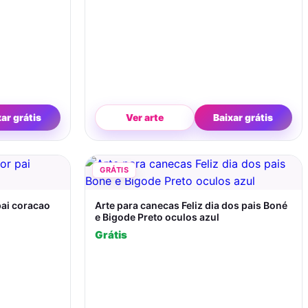
xar grátis
Ver arte
Baixar grátis
GRÁTIS
pai coracao
Arte para canecas Feliz dia dos pais Boné
e Bigode Preto oculos azul
Grátis