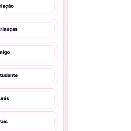
elação
Crianças
migo
studante
Avós
Pais