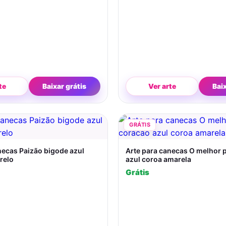
te
Baixar grátis
Ver arte
Bai
GRÁTIS
necas Paizão bigode azul
Arte para canecas O melhor 
relo
azul coroa amarela
Grátis