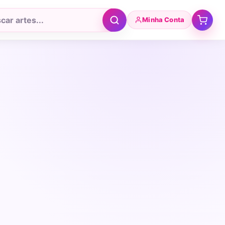
Minha Conta
r
tos