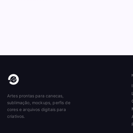
Artes prontas para canecas,
sublimação, mockups, perfis de
cores e arquivos digitais para
criativos.