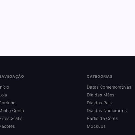
NAVEGAÇÃO
CATEGORIAS
Início
Datas Comemorativas
Loja
Dia das Mães
Carrinho
Dia dos Pais
Minha Conta
Dia dos Namorados
Artes Grátis
Perfis de Cores
Pacotes
Mockups