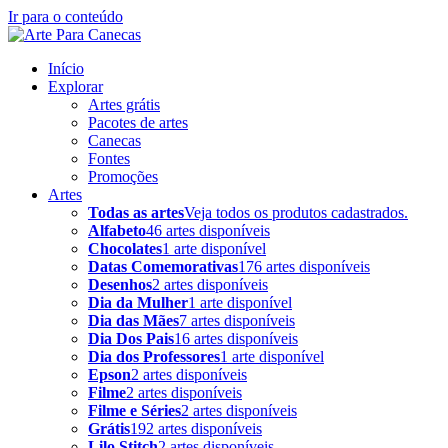
Ir para o conteúdo
Início
Explorar
Artes grátis
Pacotes de artes
Canecas
Fontes
Promoções
Artes
Todas as artes
Veja todos os produtos cadastrados.
Alfabeto
46 artes disponíveis
Chocolates
1 arte disponível
Datas Comemorativas
176 artes disponíveis
Desenhos
2 artes disponíveis
Dia da Mulher
1 arte disponível
Dia das Mães
7 artes disponíveis
Dia Dos Pais
16 artes disponíveis
Dia dos Professores
1 arte disponível
Epson
2 artes disponíveis
Filme
2 artes disponíveis
Filme e Séries
2 artes disponíveis
Grátis
192 artes disponíveis
Lilo Stitch
2 artes disponíveis