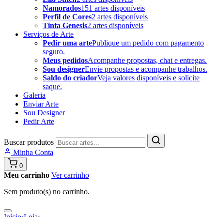
Namorados
151 artes disponíveis
Perfil de Cores
2 artes disponíveis
Tinta Genesis
2 artes disponíveis
Serviços de Arte
Pedir uma arte
Publique um pedido com pagamento
seguro.
Meus pedidos
Acompanhe propostas, chat e entregas.
Sou designer
Envie propostas e acompanhe trabalhos.
Saldo do criador
Veja valores disponíveis e solicite
saque.
Galeria
Enviar Arte
Sou Designer
Pedir Arte
Buscar produtos
Minha Conta
0
Meu carrinho
Ver carrinho
Sem produto(s) no carrinho.
Início
›
Loja
›