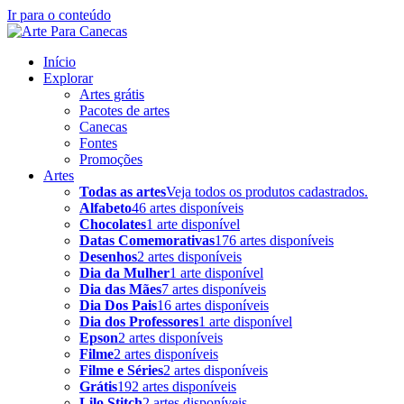
Ir para o conteúdo
Início
Explorar
Artes grátis
Pacotes de artes
Canecas
Fontes
Promoções
Artes
Todas as artes
Veja todos os produtos cadastrados.
Alfabeto
46 artes disponíveis
Chocolates
1 arte disponível
Datas Comemorativas
176 artes disponíveis
Desenhos
2 artes disponíveis
Dia da Mulher
1 arte disponível
Dia das Mães
7 artes disponíveis
Dia Dos Pais
16 artes disponíveis
Dia dos Professores
1 arte disponível
Epson
2 artes disponíveis
Filme
2 artes disponíveis
Filme e Séries
2 artes disponíveis
Grátis
192 artes disponíveis
Lilo Stitch
2 artes disponíveis