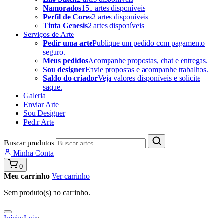
Namorados
151 artes disponíveis
Perfil de Cores
2 artes disponíveis
Tinta Genesis
2 artes disponíveis
Serviços de Arte
Pedir uma arte
Publique um pedido com pagamento
seguro.
Meus pedidos
Acompanhe propostas, chat e entregas.
Sou designer
Envie propostas e acompanhe trabalhos.
Saldo do criador
Veja valores disponíveis e solicite
saque.
Galeria
Enviar Arte
Sou Designer
Pedir Arte
Buscar produtos
Minha Conta
0
Meu carrinho
Ver carrinho
Sem produto(s) no carrinho.
Início
›
Loja
›