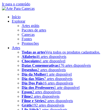
Ir para o conteúdo
Início
Explorar
Artes grátis
Pacotes de artes
Canecas
Fontes
Promoções
Artes
Todas as artes
Veja todos os produtos cadastrados.
Alfabeto
46 artes disponíveis
Chocolates
1 arte disponível
Datas Comemorativas
176 artes disponíveis
Desenhos
2 artes disponíveis
Dia da Mulher
1 arte disponível
Dia das Mães
7 artes disponíveis
Dia Dos Pais
16 artes disponíveis
Dia dos Professores
1 arte disponível
Epson
2 artes disponíveis
Filme
2 artes disponíveis
Filme e Séries
2 artes disponíveis
Grátis
192 artes disponíveis
Lilo Stitch
2 artes disponíveis