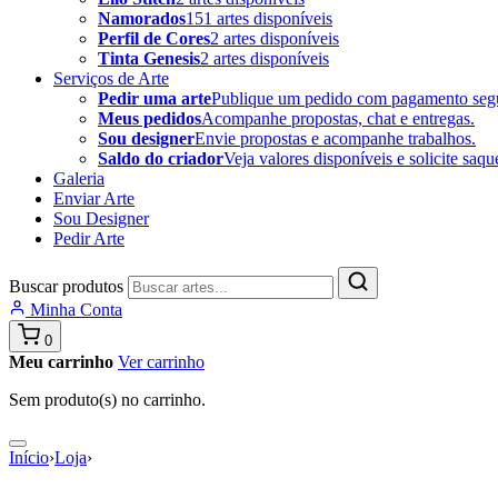
Namorados
151 artes disponíveis
Perfil de Cores
2 artes disponíveis
Tinta Genesis
2 artes disponíveis
Serviços de Arte
Pedir uma arte
Publique um pedido com pagamento seg
Meus pedidos
Acompanhe propostas, chat e entregas.
Sou designer
Envie propostas e acompanhe trabalhos.
Saldo do criador
Veja valores disponíveis e solicite saqu
Galeria
Enviar Arte
Sou Designer
Pedir Arte
Buscar produtos
Minha Conta
0
Meu carrinho
Ver carrinho
Sem produto(s) no carrinho.
Início
›
Loja
›