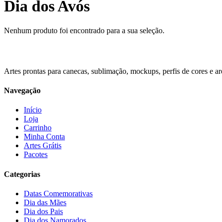
Dia dos Avós
Nenhum produto foi encontrado para a sua seleção.
Artes prontas para canecas, sublimação, mockups, perfis de cores e arq
Navegação
Início
Loja
Carrinho
Minha Conta
Artes Grátis
Pacotes
Categorias
Datas Comemorativas
Dia das Mães
Dia dos Pais
Dia dos Namorados