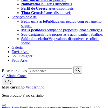
Namorados
151 artes disponíveis
Perfil de Cores
2 artes disponíveis
Tinta Genesis
2 artes disponíveis
Serviços de Arte
Pedir uma arte
Publique um pedido com pagamento
seguro.
Meus pedidos
Acompanhe propostas, chat e entregas.
Sou designer
Envie propostas e acompanhe trabalhos.
Saldo do criador
Veja valores disponíveis e solicite
saque.
Galeria
Enviar Arte
Sou Designer
Pedir Arte
Buscar produtos
Minha Conta
0
Meu carrinho
Ver carrinho
Sem produto(s) no carrinho.
Início
›
Loja
›
Perfil de cores tinta genesis impressora Epson L-120