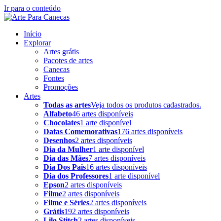
Ir para o conteúdo
Início
Explorar
Artes grátis
Pacotes de artes
Canecas
Fontes
Promoções
Artes
Todas as artes
Veja todos os produtos cadastrados.
Alfabeto
46 artes disponíveis
Chocolates
1 arte disponível
Datas Comemorativas
176 artes disponíveis
Desenhos
2 artes disponíveis
Dia da Mulher
1 arte disponível
Dia das Mães
7 artes disponíveis
Dia Dos Pais
16 artes disponíveis
Dia dos Professores
1 arte disponível
Epson
2 artes disponíveis
Filme
2 artes disponíveis
Filme e Séries
2 artes disponíveis
Grátis
192 artes disponíveis
Lilo Stitch
2 artes disponíveis