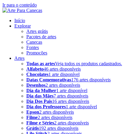
Ir para o conteúdo
Início
Explorar
Artes grátis
Pacotes de artes
Canecas
Fontes
Promoções
Artes
Todas as artes
Veja todos os produtos cadastrados.
Alfabeto
46 artes disponíveis
Chocolates
1 arte disponível
Datas Comemorativas
176 artes disponíveis
Desenhos
2 artes disponíveis
Dia da Mulher
1 arte disponível
Dia das Mães
7 artes disponíveis
Dia Dos Pais
16 artes disponíveis
Dia dos Professores
1 arte disponível
Epson
2 artes disponíveis
Filme
2 artes disponíveis
Filme e Séries
2 artes disponíveis
Grátis
192 artes disponíveis
Lilo Stitch
2 artes disponíveis