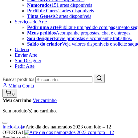
Namorados
151 artes disponíveis
Perfil de Cores
2 artes disponíveis
Tinta Genesis
2 artes disponíveis
Serviços de Arte
Pedir uma arte
Publique um pedido com pagamento seg
Meus pedidos
Acompanhe propostas, chat e entregas.
Sou designer
Envie propostas e acompanhe trabalhos.
Saldo do criador
Veja valores disponíveis e solicite saqu
Galeria
Enviar Arte
Sou Designer
Pedir Arte
Buscar produtos
Minha Conta
0
Meu carrinho
Ver carrinho
Sem produto(s) no carrinho.
Início
›
Loja
›
Arte dia dos namorados 2023 com foto – 12
OFERTA!
Produto grátis