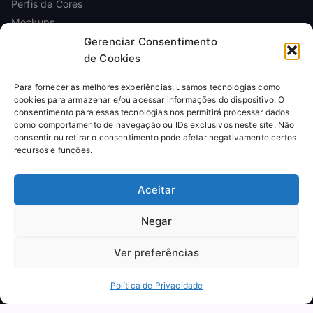
Perfis de Cores
Mockups
Gerenciar Consentimento
de Cookies
INFORMAÇÕES
Para fornecer as melhores experiências, usamos tecnologias como
Sobre
cookies para armazenar e/ou acessar informações do dispositivo. O
Contato
consentimento para essas tecnologias nos permitirá processar dados
Política de Privacidade
como comportamento de navegação ou IDs exclusivos neste site. Não
consentir ou retirar o consentimento pode afetar negativamente certos
Política de Cookies
recursos e funções.
Termos de Uso
Licença de Uso
Aceitar
Reembolso
Negar
Ver preferências
© 2026
Arte Para Canecas
. Todos os direitos reservados.
Produtos digitais para sublimação. Pagamentos processados por
intermediadores seguros.
Política de Privacidade