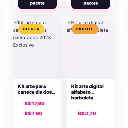
pacote
pacote
OFERTA
PACOTE
Kit arte para
Kit arte digital
caneca dia dos
alfabeto
namorados
borboleta
O
R$
17,90
2023 Exclusivo
preço
O
R$
7,90
R$
2,70
original
preço
era: