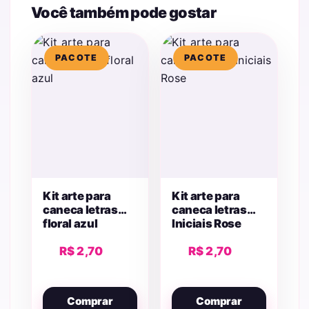
Você também pode gostar
PACOTE
PACOTE
Kit arte para
Kit arte para
caneca letras
caneca letras
floral azul
Iniciais Rose
R$
2,70
R$
2,70
Comprar
Comprar