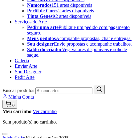
Namorados
151 artes disponíveis
Perfil de Cores
2 artes disponíveis
Tinta Genesis
2 artes disponíveis
Serviços de Arte
Pedir uma arte
Publique um pedido com pagamento
seguro.
Meus pedidos
Acompanhe propostas, chat e entregas.
Sou designer
Envie propostas e acompanhe trabalhos.
Saldo do criador
Veja valores disponíveis e solicite
saque.
Galeria
Enviar Arte
Sou Designer
Pedir Arte
Buscar produtos
Minha Conta
0
Meu carrinho
Ver carrinho
Sem produto(s) no carrinho.
Início
›
Loja
›
Kit dia das mães 2025