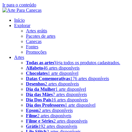
Ir para o conteúdo
Início
Explorar
Artes grátis
Pacotes de artes
Canecas
Fontes
Promoções
Artes
Todas as artes
Veja todos os produtos cadastrados.
Alfabeto
46 artes disponíveis
Chocolates
1 arte disponível
Datas Comemorativas
176 artes disponíveis
Desenhos
2 artes disponíveis
Dia da Mulher
1 arte disponível
Dia das Mães
7 artes disponíveis
Dia Dos Pais
16 artes disponíveis
Dia dos Professores
1 arte disponível
Epson
2 artes disponíveis
Filme
2 artes disponíveis
Filme e Séries
2 artes disponíveis
Grátis
192 artes disponíveis
Lilo Stitch
2 artes disponíveis