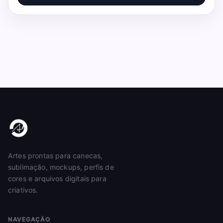
Artes prontas para canecas,
sublimação, mockups, perfis de
cores e arquivos digitais para
criativos.
NAVEGAÇÃO