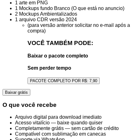
1 arte em PNG
1 Mockups fundo Branco (O que está no anuncio)
2 Mockups Ambientalizados
1 arquivo CDR versão 2024
(para versão anterior solicitar no e-mail após a
compra)
VOCÊ TAMBÉM PODE:
Baixar o pacote completo
Sem perder tempo
Arte
Baixar grátis
dia
dos
O que você recebe
namorados
2023
Arquivo digital para download imediato
Exclusiva
Acesso vitalício — baixe quando quiser
-
Completamente grátis — sem cartão de crédito
32
Compatível com sublimação em canecas
quantidade
Suporte via WhatsApp