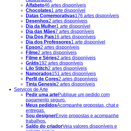
Alfabeto
46 artes disponíveis
Chocolates
1 arte disponível
Datas Comemorativas
176 artes disponíveis
Desenhos
2 artes disponíveis
Dia da Mulher
1 arte disponível
Dia das Mães
7 artes disponíveis
Dia Dos Pais
16 artes disponíveis
Dia dos Professores
1 arte disponível
Epson
2 artes disponíveis
Filme
2 artes disponíveis
Filme e Séries
2 artes disponíveis
Grátis
192 artes disponíveis
Lilo Stitch
2 artes disponíveis
Namorados
151 artes disponíveis
Perfil de Cores
2 artes disponíveis
Tinta Genesis
2 artes disponíveis
Serviços de Arte
Pedir uma arte
Publique um pedido com
pagamento seguro.
Meus pedidos
Acompanhe propostas, chat e
entregas.
Sou designer
Envie propostas e acompanhe
trabalhos.
Saldo do criador
Veja valores disponíveis e