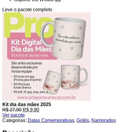
Leve o pacote completo
Kit dia das mães 2025
O
O
R$
27,90
R$
9,90
preço
preço
Ver pacote
original
atual
Categorias:
Datas Comemorativas
,
Grátis
,
Namorados
era:
é:
R$ 27,90.
R$ 9,90.