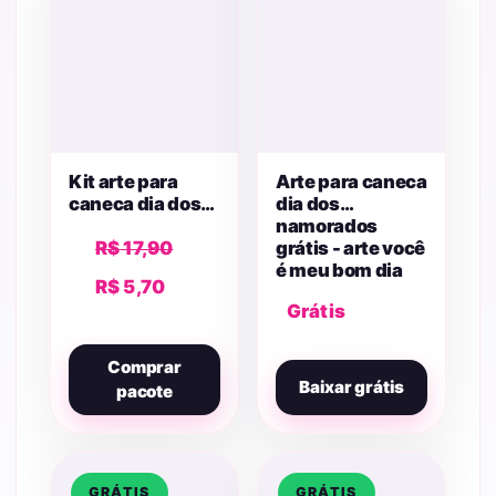
Kit arte para
Arte para caneca
caneca dia dos
dia dos
namorados
namorados
O
R$
17,90
grátis - arte você
é meu bom dia
preço
O
R$
5,70
preferido
original
Grátis
preço
era:
atual
R$ 17,90.
Comprar
é:
Baixar grátis
pacote
R$ 5,70.
GRÁTIS
GRÁTIS