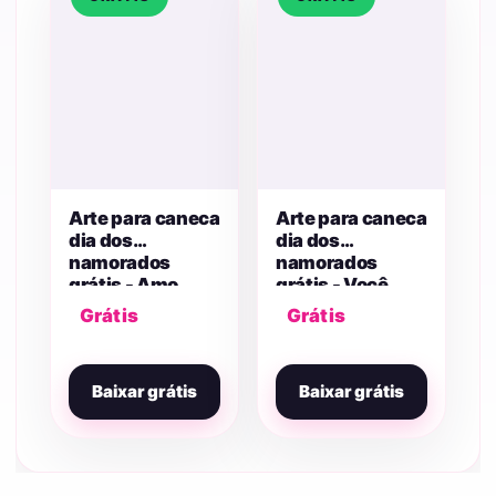
Arte para caneca
Arte para caneca
dia dos
dia dos
namorados
namorados
grátis - Amo
grátis - Você
Você Mais Que
Roubou Meu
Grátis
Grátis
Pizza
Coração
Baixar grátis
Baixar grátis