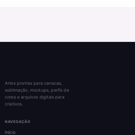
Artes prontas para canecas,
sublimação, mockups, perfis de
cores e arquivos digitais para
criativos.
NAVEGAÇÃO
Início