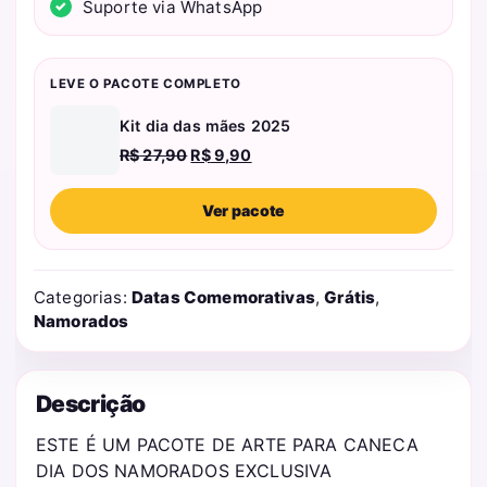
Suporte via WhatsApp
LEVE O PACOTE COMPLETO
Kit dia das mães 2025
O
O
R$
27,90
R$
9,90
preço
preço
original
atual
Ver pacote
era:
é:
R$ 27,90.
R$ 9,90.
Categorias:
Datas Comemorativas
,
Grátis
,
Namorados
Descrição
ESTE É UM PACOTE DE ARTE PARA CANECA
DIA DOS NAMORADOS EXCLUSIVA