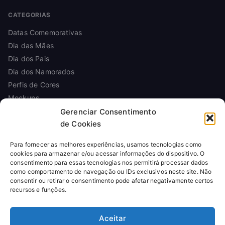
CATEGORIAS
Datas Comemorativas
Dia das Mães
Dia dos Pais
Dia dos Namorados
Perfis de Cores
Mockups
Gerenciar Consentimento
de Cookies
INFORMAÇÕES
Para fornecer as melhores experiências, usamos tecnologias como
Sobre
cookies para armazenar e/ou acessar informações do dispositivo. O
Contato
consentimento para essas tecnologias nos permitirá processar dados
Política de Privacidade
como comportamento de navegação ou IDs exclusivos neste site. Não
consentir ou retirar o consentimento pode afetar negativamente certos
Política de Cookies
recursos e funções.
Termos de Uso
Licença de Uso
Aceitar
Reembolso