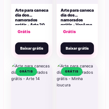
Arte para caneca
Arte para caneca
dia dos
dia dos
namorados
namorados
grátis - Arte 20
grátis - Você me
tem enfetiçado
Grátis
Grátis
Baixar grátis
Baixar grátis
GRÁTIS
GRÁTIS