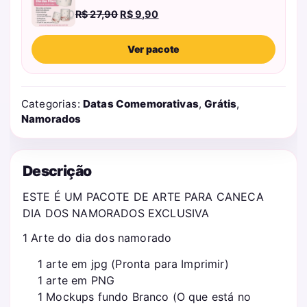
O
O
R$
27,90
R$
9,90
preço
preço
original
atual
Ver pacote
era:
é:
R$ 27,90.
R$ 9,90.
Categorias:
Datas Comemorativas
,
Grátis
,
Namorados
Descrição
ESTE É UM PACOTE DE ARTE PARA CANECA
DIA DOS NAMORADOS EXCLUSIVA
1 Arte do dia dos namorado
1 arte em jpg (Pronta para Imprimir)
1 arte em PNG
1 Mockups fundo Branco (O que está no