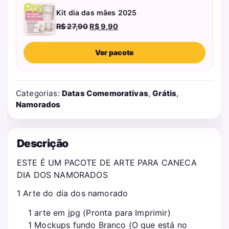
Kit dia das mães 2025
O
O
R$
27,90
R$
9,90
preço
preço
original
atual
Ver pacote
era:
é:
R$ 27,90.
R$ 9,90.
Categorias:
Datas Comemorativas
,
Grátis
,
Namorados
Descrição
ESTE É UM PACOTE DE ARTE PARA CANECA
DIA DOS NAMORADOS
1 Arte do dia dos namorado
1 arte em jpg (Pronta para Imprimir)
1 Mockups fundo Branco (O que está no