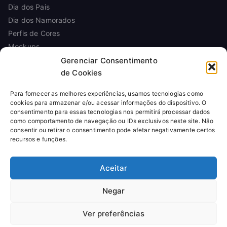
Dia dos Pais
Dia dos Namorados
Perfis de Cores
Mockups
Gerenciar Consentimento
de Cookies
INFORMAÇÕES
Para fornecer as melhores experiências, usamos tecnologias como
Sobre
cookies para armazenar e/ou acessar informações do dispositivo. O
Contato
consentimento para essas tecnologias nos permitirá processar dados
Política de Privacidade
como comportamento de navegação ou IDs exclusivos neste site. Não
consentir ou retirar o consentimento pode afetar negativamente certos
Política de Cookies
recursos e funções.
Termos de Uso
Licença de Uso
Aceitar
Reembolso
Negar
Ver preferências
© 2026
Arte Para Canecas
. Todos os direitos reservados.
Produtos digitais para sublimação. Pagamentos processados por