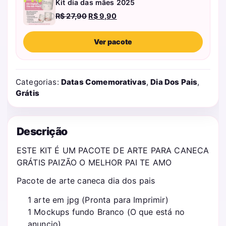
Kit dia das mães 2025
O
O
R$
27,90
R$
9,90
preço
preço
original
atual
Ver pacote
era:
é:
R$ 27,90.
R$ 9,90.
Categorias:
Datas Comemorativas
,
Dia Dos Pais
,
Grátis
Descrição
ESTE KIT É UM PACOTE DE ARTE PARA CANECA
GRÁTIS PAIZÃO O MELHOR PAI TE AMO
Pacote de arte caneca dia dos pais
1 arte em jpg (Pronta para Imprimir)
1 Mockups fundo Branco (O que está no
anuncio)