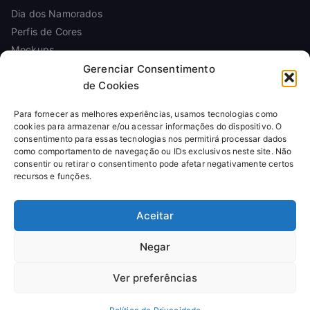
Dia dos Namorados
Perfis de Cores
Mockups
Gerenciar Consentimento
de Cookies
INFORMAÇÕES
Para fornecer as melhores experiências, usamos tecnologias como
Sobre
cookies para armazenar e/ou acessar informações do dispositivo. O
Contato
consentimento para essas tecnologias nos permitirá processar dados
Política de Privacidade
como comportamento de navegação ou IDs exclusivos neste site. Não
consentir ou retirar o consentimento pode afetar negativamente certos
Política de Cookies
recursos e funções.
Termos de Uso
Licença de Uso
Aceitar
Reembolso
Negar
Ver preferências
© 2026
Arte Para Canecas
. Todos os direitos reservados.
Produtos digitais para sublimação. Pagamentos processados por