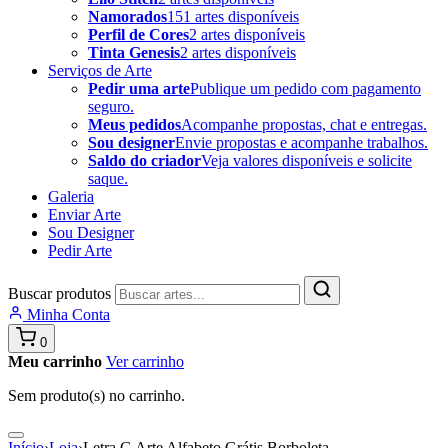
Namorados
151 artes disponíveis
Perfil de Cores
2 artes disponíveis
Tinta Genesis
2 artes disponíveis
Serviços de Arte
Pedir uma arte
Publique um pedido com pagamento
seguro.
Meus pedidos
Acompanhe propostas, chat e entregas.
Sou designer
Envie propostas e acompanhe trabalhos.
Saldo do criador
Veja valores disponíveis e solicite
saque.
Galeria
Enviar Arte
Sou Designer
Pedir Arte
Buscar produtos
Minha Conta
0
Meu carrinho
Ver carrinho
Sem produto(s) no carrinho.
Início
›
Loja
›
Letra G Arte Alfabeto Grátis Borboleta