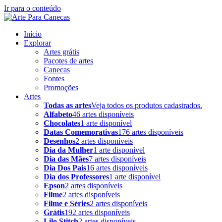
Ir para o conteúdo
Início
Explorar
Artes grátis
Pacotes de artes
Canecas
Fontes
Promoções
Artes
Todas as artes
Veja todos os produtos cadastrados.
Alfabeto
46 artes disponíveis
Chocolates
1 arte disponível
Datas Comemorativas
176 artes disponíveis
Desenhos
2 artes disponíveis
Dia da Mulher
1 arte disponível
Dia das Mães
7 artes disponíveis
Dia Dos Pais
16 artes disponíveis
Dia dos Professores
1 arte disponível
Epson
2 artes disponíveis
Filme
2 artes disponíveis
Filme e Séries
2 artes disponíveis
Grátis
192 artes disponíveis
Lilo Stitch
2 artes disponíveis