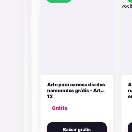
Arte para caneca dia dos
A
namorados grátis - Arte
n
12
e
Grátis
Baixar grátis