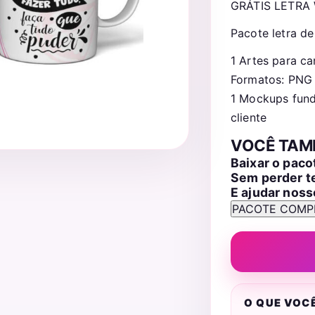
GRÁTIS LETRA
Pacote letra de
1 Artes para ca
Formatos: PNG
1 Mockups fund
cliente
VOCÊ TAM
Baixar o pac
Sem perder 
E ajudar noss
O QUE VOC