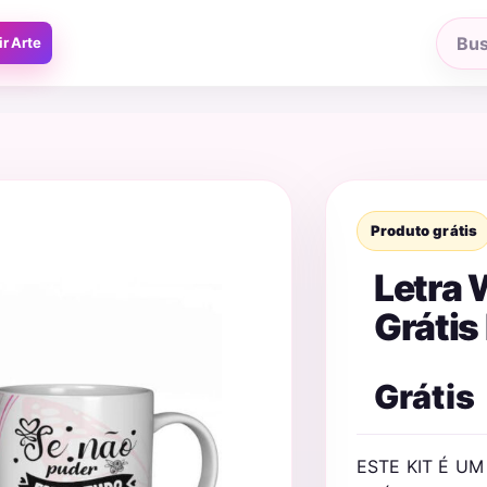
ir Arte
Busca
produ
Produto grátis
Letra 
Grátis
Grátis
ESTE KIT É U