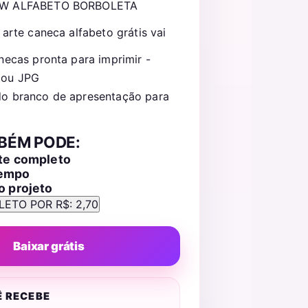
 W ALFABETO BORBOLETA
 arte caneca alfabeto grátis vai
necas pronta para imprimir -
 ou JPG
o branco de apresentação para
BÉM PODE:
ote completo
tempo
o projeto
Baixar grátis
Ê RECEBE