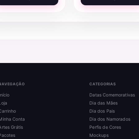
NAVEGAÇÃO
CATEGORIAS
Início
Datas Comemorativas
Loja
Dia das Mães
Carrinho
Dia dos Pais
Minha Conta
Dia dos Namorados
Artes Grátis
Perfis de Cores
Pacotes
Mockups