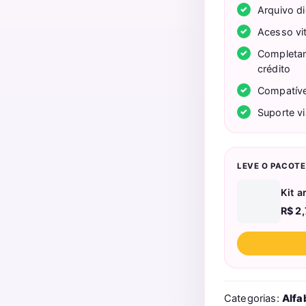
Arquivo di
Acesso vit
Completam
crédito
Compatíve
Suporte v
LEVE O PACOT
Kit a
R$
2,
Categorias:
Alfa