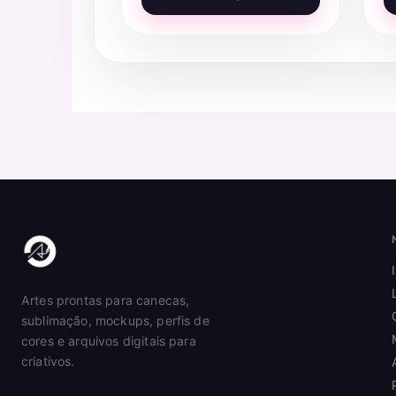
Artes prontas para canecas,
sublimação, mockups, perfis de
cores e arquivos digitais para
criativos.