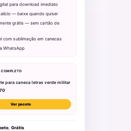
gital para download imediato
alício — baixe quando quiser
ente grátis — sem cartão de
l com sublimação em canecas
ia WhatsApp
E COMPLETO
rte para caneca letras verde militar
70
Ver pacote
beto
,
Grátis