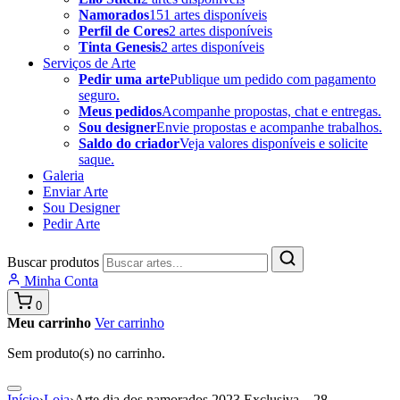
Namorados
151 artes disponíveis
Perfil de Cores
2 artes disponíveis
Tinta Genesis
2 artes disponíveis
Serviços de Arte
Pedir uma arte
Publique um pedido com pagamento
seguro.
Meus pedidos
Acompanhe propostas, chat e entregas.
Sou designer
Envie propostas e acompanhe trabalhos.
Saldo do criador
Veja valores disponíveis e solicite
saque.
Galeria
Enviar Arte
Sou Designer
Pedir Arte
Buscar produtos
Minha Conta
0
Meu carrinho
Ver carrinho
Sem produto(s) no carrinho.
Início
›
Loja
›
Arte dia dos namorados 2023 Exclusiva – 28