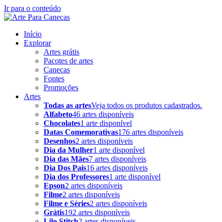
Ir para o conteúdo
Início
Explorar
Artes grátis
Pacotes de artes
Canecas
Fontes
Promoções
Artes
Todas as artes
Veja todos os produtos cadastrados.
Alfabeto
46 artes disponíveis
Chocolates
1 arte disponível
Datas Comemorativas
176 artes disponíveis
Desenhos
2 artes disponíveis
Dia da Mulher
1 arte disponível
Dia das Mães
7 artes disponíveis
Dia Dos Pais
16 artes disponíveis
Dia dos Professores
1 arte disponível
Epson
2 artes disponíveis
Filme
2 artes disponíveis
Filme e Séries
2 artes disponíveis
Grátis
192 artes disponíveis
Lilo Stitch
2 artes disponíveis