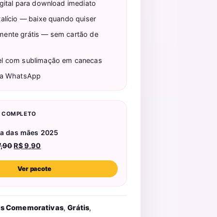
gital para download imediato
alício — baixe quando quiser
ente grátis — sem cartão de
l com sublimação em canecas
ia WhatsApp
E COMPLETO
dia das mães 2025
O
O
,90
R$
9,90
preço
preço
original
atual
Ver pacote
era:
é:
R$ 27,90.
R$ 9,90.
s Comemorativas
,
Grátis
,