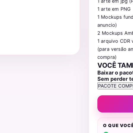
1 arte em jpg (
1 arte em PNG
1 Mockups fund
anuncio)
2 Mockups Amb
1 arquivo CDR 
(para versão an
compra)
VOCÊ TAM
Baixar o pac
Sem perder 
O QUE VOC