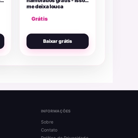
e
namorados grátis - Isso
me deixa louca
Grátis
Baixar grátis
INFORMAÇÕES
Sobre
Contato
Política de Privacidade