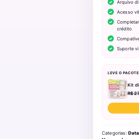
Arquivo di
Acesso vit
Completam
crédito
Compatíve
Suporte v
LEVE O PACOT
Kit 
R$
27
Categorias:
Data