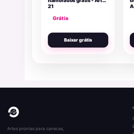
namorados grátis - Arte
d
21
A
Grátis
Baixar grátis
Artes prontas para canecas,