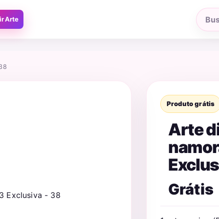
ir Arte
Busca
produ
 38
Produto grátis
Arte d
namor
Exclus
Grátis