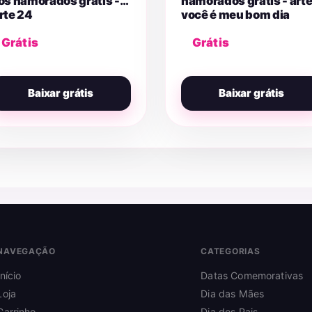
os namorados grátis -
namorados grátis - art
rte 24
você é meu bom dia
preferido
Grátis
Grátis
Baixar grátis
Baixar grátis
NAVEGAÇÃO
CATEGORIAS
Início
Datas Comemorativas
Loja
Dia das Mães
Carrinho
Dia dos Pais