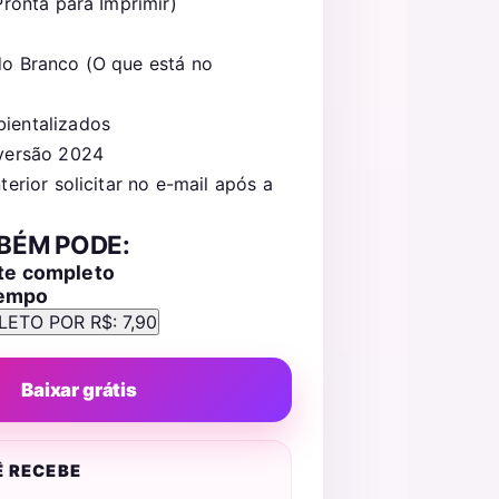
Pronta para Imprimir)
o Branco (O que está no
ientalizados
versão 2024
terior solicitar no e-mail após a
BÉM PODE:
ote completo
tempo
Baixar grátis
Ê RECEBE