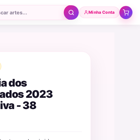
Minha Conta
r
tos
ia dos
ados 2023
iva - 38