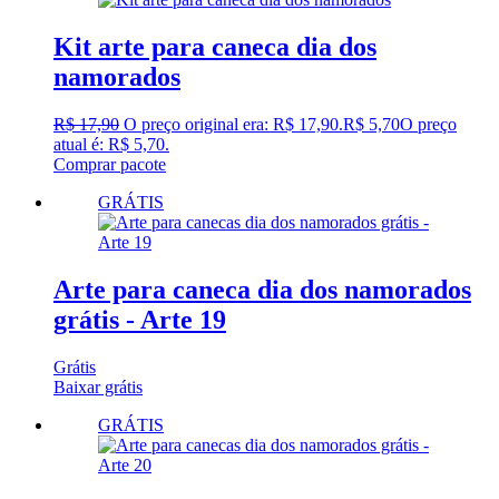
Kit arte para caneca dia dos
namorados
R$
17,90
O preço original era: R$ 17,90.
R$
5,70
O preço
atual é: R$ 5,70.
Comprar pacote
GRÁTIS
Arte para caneca dia dos namorados
grátis - Arte 19
Grátis
Baixar grátis
GRÁTIS