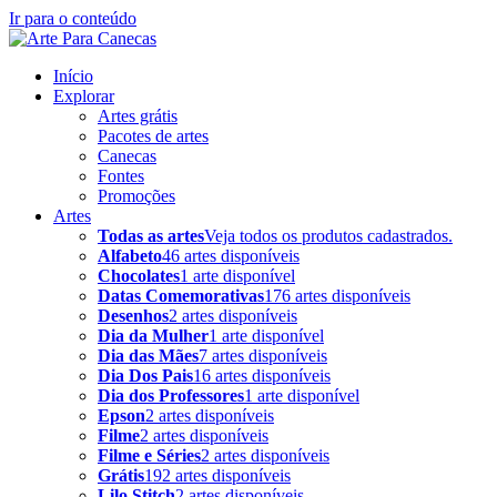
Ir para o conteúdo
Início
Explorar
Artes grátis
Pacotes de artes
Canecas
Fontes
Promoções
Artes
Todas as artes
Veja todos os produtos cadastrados.
Alfabeto
46 artes disponíveis
Chocolates
1 arte disponível
Datas Comemorativas
176 artes disponíveis
Desenhos
2 artes disponíveis
Dia da Mulher
1 arte disponível
Dia das Mães
7 artes disponíveis
Dia Dos Pais
16 artes disponíveis
Dia dos Professores
1 arte disponível
Epson
2 artes disponíveis
Filme
2 artes disponíveis
Filme e Séries
2 artes disponíveis
Grátis
192 artes disponíveis
Lilo Stitch
2 artes disponíveis