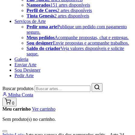
Namorados
151 artes disponíveis
Perfil de Cores
2 artes disponíveis
Tinta Genesis
2 artes disponíveis
Serviços de Arte
Pedir uma arte
Publique um pedido com pagamento
seguro.
Meus pedidos
Acompanhe propostas, chat e entregas.
Sou designer
Envie propostas e acompanhe trabalhos.
Saldo do criador
Veja valores disponíveis e solicite
saque.
Galeria
Enviar Arte
Sou Designer
Pedir Arte
Buscar produtos
Minha Conta
0
Meu carrinho
Ver carrinho
Sem produto(s) no carrinho.
Início
›
Loja
›
Arte para caneca dia dos namorados grátis – Arte 24